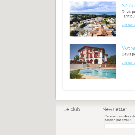
Séjou
Devis p
Tarif to
voir sur 
Votre
Devis p
voir sur 
Le club
Newsletter
Recevez nos idées de
passion par email :