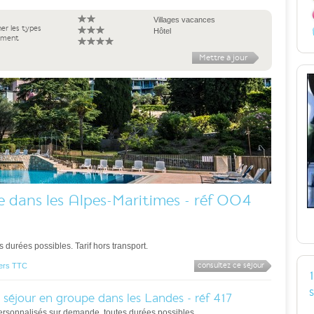
Villages vacances
ner les types
Hôtel
ement
e dans les Alpes-Maritimes - réf 004
durées possibles. Tarif hors transport.
consultez ce séjour
 pers TTC
 séjour en groupe dans les Landes - réf 417
ersonnalisés sur demande, toutes durées possibles.