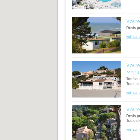
Votre
Devis pe
voir sur 
Votre
Médit
Tarif to
Toutes 
voir sur 
Votre
Devis p
Toutes l
voir sur 