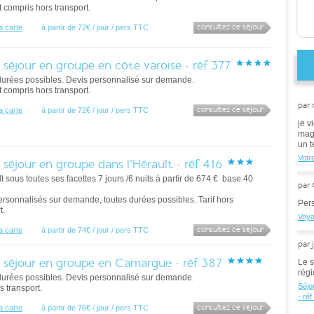
ut compris hors transport.
consultez ce séjour
la carte
à partir de 72€ / jour / pers TTC
 séjour en groupe en côte varoise - réf 377
durées possibles. Devis personnalisé sur demande.
ut compris hors transport.
par
consultez ce séjour
la carte
à partir de 72€ / jour / pers TTC
je v
magn
un t
Votr
 séjour en groupe dans l'Hérault - réf 416
t sous toutes ses facettes 7 jours /6 nuits à partir de 674 € base 40
par 
ersonnalisés sur demande, toutes durées possibles. Tarif hors
Pers
t.
Voya
consultez ce séjour
la carte
à partir de 74€ / jour / pers TTC
par 
 séjour en groupe en Camargue - réf 387
Le s
régi
durées possibles. Devis personnalisé sur demande.
Séjo
rs transport.
- réf
consultez ce séjour
la carte
à partir de 76€ / jour / pers TTC