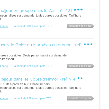
 séjour en groupe dans le Var - réf 421
ersonnalisés sur demande, toutes durées possibles. Tarif hors
t.
consultez ce séjour
la carte
à partir de 80€ / jour / pers TTC
vrez le Golfe du Morbihan en groupe - réf
durées possibles. Devis personnalisé sur demande.
rs transport.
consultez ce séjour
la carte
à partir de 82€ / jour / pers TTC
 séjour dans les Côtes-d'Armor - réf 414
/ 6 nuits à partir de 658 € base 40 pers.
ersonnalisés sur demande, toutes durées possibles. Tarif hors
t.
consultez ce séjour
la carte
à partir de 82€ / jour / pers TTC