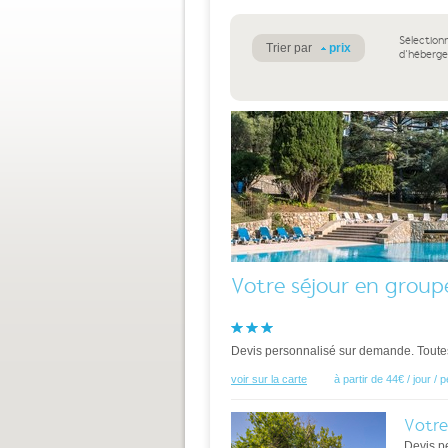
Sélection
Trier par
prix
d'héberg
Votre séjour en group
Devis personnalisé sur demande. Toutes 
voir sur la carte
à partir de 44€ / jour /
Votre
Devis p