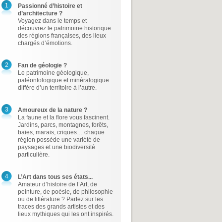
1
Passionné d’histoire et
d’architecture ?
Voyagez dans le temps et
découvrez le patrimoine historique
des régions françaises, des lieux
chargés d’émotions.
2
Fan de géologie ?
Le patrimoine géologique,
paléontologique et minéralogique
diffère d’un territoire à l’autre.
3
Amoureux de la nature ?
La faune et la flore vous fascinent.
Jardins, parcs, montagnes, forêts,
baies, marais, criques… chaque
région possède une variété de
paysages et une biodiversité
particulière.
4
L’Art dans tous ses états...
Amateur d’histoire de l’Art, de
peinture, de poésie, de philosophie
ou de littérature ? Partez sur les
traces des grands artistes et des
lieux mythiques qui les ont inspirés.