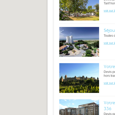
Tarif ho
voir sur 
Séjou
Toutes 
voir sur 
Votre
Devis p
hors tra
voir sur 
Votre
336
Devis p