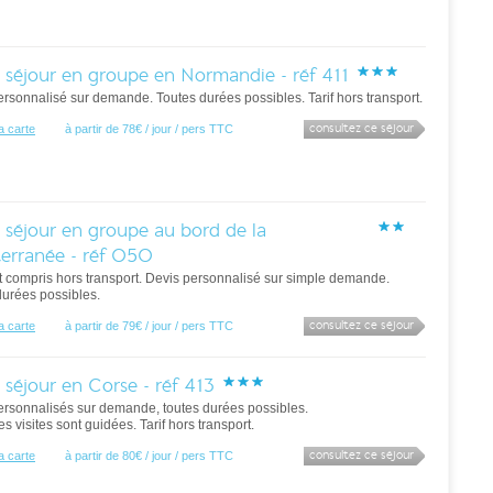
 séjour en groupe en Normandie - réf 411
rsonnalisé sur demande. Toutes durées possibles. Tarif hors transport.
consultez ce séjour
la carte
à partir de 78€ / jour / pers TTC
 séjour en groupe au bord de la
erranée - réf 050
ut compris hors transport. Devis personnalisé sur simple demande.
durées possibles.
consultez ce séjour
la carte
à partir de 79€ / jour / pers TTC
 séjour en Corse - réf 413
ersonnalisés sur demande, toutes durées possibles.
es visites sont guidées. Tarif hors transport.
consultez ce séjour
la carte
à partir de 80€ / jour / pers TTC