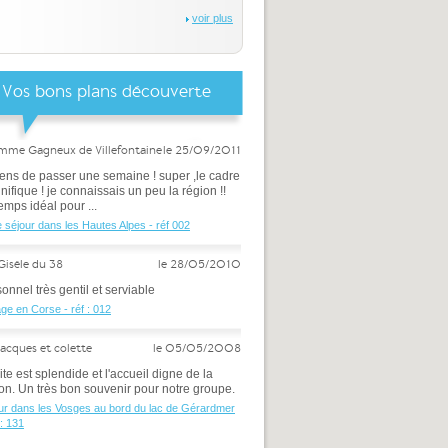
voir plus
Vos bons plans découverte
 mme Gagneux de Villefontaine
le 25/09/2011
iens de passer une semaine ! super ,le cadre
ifique ! je connaissais un peu la région !!
emps idéal pour ...
e séjour dans les Hautes Alpes - réf 002
Gisèle du 38
le 28/05/2010
onnel très gentil et serviable
ge en Corse - réf : 012
jacques et colette
le 05/05/2008
ite est splendide et l'accueil digne de la
on. Un très bon souvenir pour notre groupe.
ur dans les Vosges au bord du lac de Gérardmer
 : 131