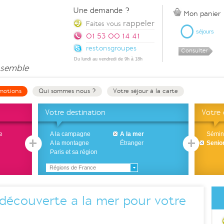
Une demande ?
Mon panier
rappeler
0
Faites vous
séjours
01 53 00 14 41
restonsgroupes
Consulter
Du lundi au vendredi de 9h à 18h
semble
motions
Qui sommes nous ?
Votre séjour à la carte
Votre destination
Votre
e
A la campagne
A la mer
Sémin
A la montagne
Étranger
Senio
Paris et sa région
Régions de France
 découverte a la mer pour votre