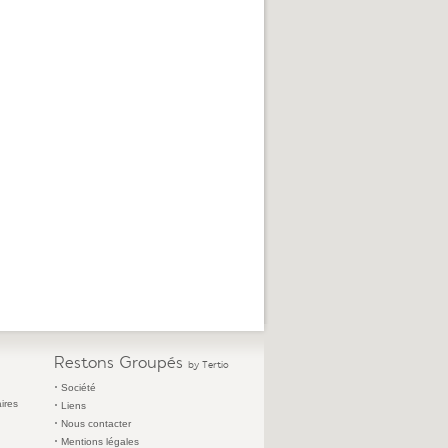
Restons Groupés
by Tertio
Société
ires
Liens
Nous contacter
Mentions légales