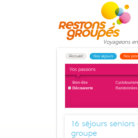
Voyageons
en
Accueil
Nos séjours
Nos pro
Vos passions
Bien-être
Cyclotourism
Découverte
Randonnées
16
séjours seniors
groupe