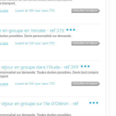
rs transport.
consultez ce séjour
la carte
à partir de 70€ / jour / pers TTC
r en groupe en Vendée - réf 375
durées possibles. Devis personnalisé sur demande.
consultez ce séjour
la carte
à partir de 71€ / jour / pers TTC
 séjour en groupe dans l'Aude - réf 399
ersonnalisé sur demande. Toutes durées possibles. Devis tout compris
nsport
consultez ce séjour
la carte
à partir de 71€ / jour / pers TTC
 séjour en groupe sur l'île d'Oléron - réf
ersonnalisé sur demande. Toutes durées possibles.