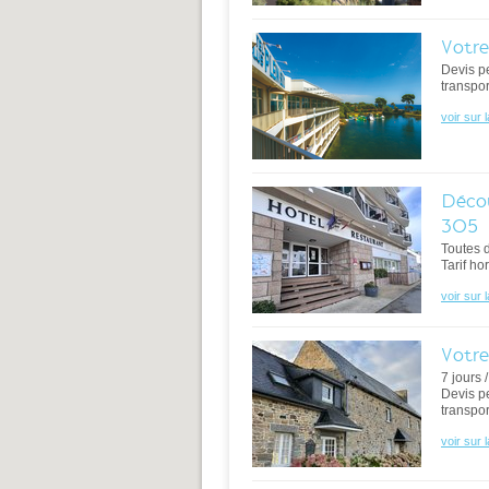
Votre
Devis p
transpor
voir sur 
Décou
305
Toutes 
Tarif ho
voir sur 
Votre
7 jours 
Devis p
transpor
voir sur 