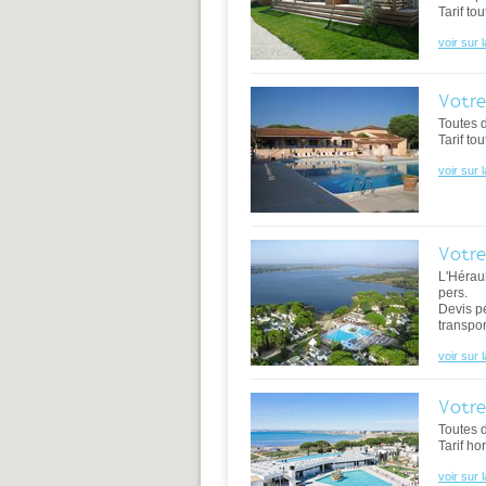
Tarif to
voir sur 
Votre
Toutes 
Tarif to
voir sur 
Votre
L'Héraul
pers.
Devis p
transpor
voir sur 
Votre
Toutes 
Tarif ho
voir sur 