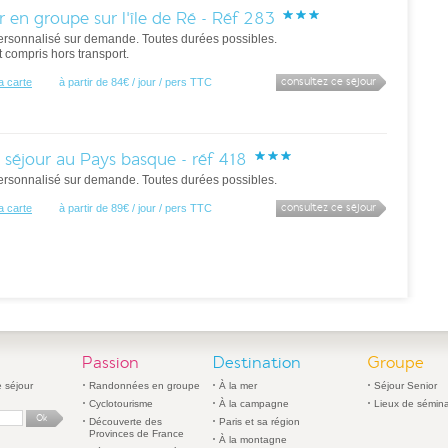
r en groupe sur l'île de Ré - Réf 283
ersonnalisé sur demande. Toutes durées possibles.
ut compris hors transport.
consultez ce séjour
la carte
à partir de 84€ / jour / pers TTC
 séjour au Pays basque - réf 418
ersonnalisé sur demande. Toutes durées possibles.
consultez ce séjour
la carte
à partir de 89€ / jour / pers TTC
Passion
Destination
Groupe
 séjour
Randonnées en groupe
À la mer
Séjour Senior
Cyclotourisme
À la campagne
Lieux de sémina
Découverte des
Paris et sa région
Provinces de France
À la montagne