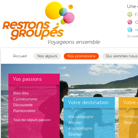
Une 
F
0
r
Du lund
Voyageons
ensemble
Accueil
Nos séjours
Nos promotions
Qui sommes nous
Vos passions
Bien-être
Cyclotourisme
Votre destination
Votre
Découverte
Randonnées
A la campagne
Séminai
Tous les séjours passion
A la mer
Seniors
A la montagne
Étranger