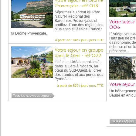
Votre séjour en Drôme
Provençale - réf 018
Séjournez au cœur du Parc
Naturel Régional des
Baronnies Provençales et
Votre séjour
profitez d’une des régions les
006
plus ensoleillées de France :
la Drôme Provençale.
L’ Ariège vous a
Haut lieu de préh
à partir de 104€ / jour / pers TTC
gastronomie, dé
richesse et un 
Votre séjour en groupe
préservée.
dans le Gers - réf 022
L’hôtel est idéalement situé,
dans le Gers à Nogaro, au
cœur du Sud-Ouest, à l’orée
des Landes et aux portes des
Pyrénées.
Votre séjou
à partir de 87€ / jour / pers TTC
Un hébergement 
Baugé en Anjou
Tous les nouveaux séjours
Tous les séjours