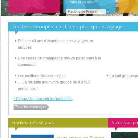
Paris et sa région
Régions de France
Restons Groupés, c'est bien plus qu'un voyage
Près de 40
ans d'expérience
des voyages en
groupes
Une
caisse de champagne
dès 20 personnes à la
commande
Les meilleurs lieux de séjour
Le tarif groupe p
… La réussite pour votre groupe de 8 à 500
personnes !
* Cliquez ici pour voir les modalités
Tous les avantages
Nouveautés séjours
Vivez vos pa