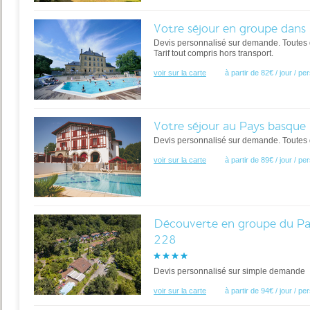
Votre séjour en groupe dans l
Devis personnalisé sur demande. Toutes 
Tarif tout compris hors transport.
voir sur la carte
à partir de 82€ / jour / p
Votre séjour au Pays basque 
Devis personnalisé sur demande. Toutes 
voir sur la carte
à partir de 89€ / jour / p
Découverte en groupe du Pay
228
Devis personnalisé sur simple demande
voir sur la carte
à partir de 94€ / jour / p