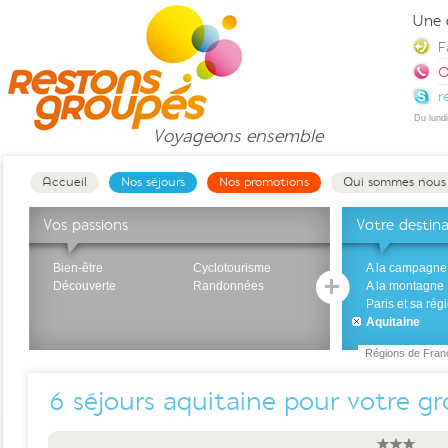
Une 
F
0
r
Du lund
Voyageons
ensemble
Accueil
Nos séjours
Nos promotions
Qui sommes nous
Vos passions
Votre destin
Bien-être
Cyclotourisme
A la campagne
Découverte
Randonnées
A la montagne
Paris et sa rég
Aquitaine
Régions de Fran
6
séjours aquitaine pour votre g