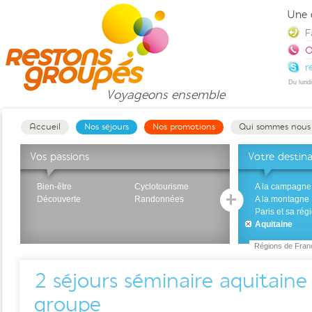
Une 
F
0
r
Du lund
Voyageons
ensemble
Accueil
Nos séjours
Nos promotions
Qui sommes nous
Vos passions
Votre destin
Bien-être
Cyclotourisme
A la campagne
Découverte
Randonnées
A la montagne
Paris et sa rég
Aquitaine
Régions de Fran
2
séjours séminaire aquitaine
groupe