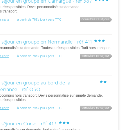
 séjour en groupe en Camargue - réf 387
durées possibles. Devis personnalisé sur demande.
rs transport.
consultez ce séjour
la carte
à partir de 76€ / jour / pers TTC
 séjour en groupe en Normandie - réf 411
rsonnalisé sur demande. Toutes durées possibles. Tarif hors transport.
consultez ce séjour
la carte
à partir de 78€ / jour / pers TTC
 séjour en groupe au bord de la
erranée - réf 050
ut compris hors transport. Devis personnalisé sur simple demande.
durées possibles.
consultez ce séjour
la carte
à partir de 79€ / jour / pers TTC
 séjour en Corse - réf 413
ersonnalisés sur demande, toutes durées possibles.