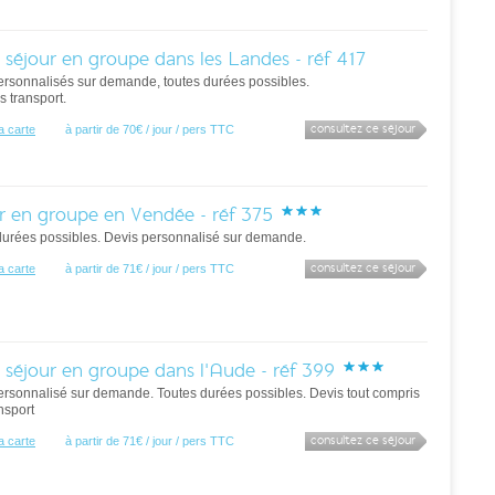
 séjour en groupe dans les Landes - réf 417
ersonnalisés sur demande, toutes durées possibles.
rs transport.
consultez ce séjour
la carte
à partir de 70€ / jour / pers TTC
r en groupe en Vendée - réf 375
durées possibles. Devis personnalisé sur demande.
consultez ce séjour
la carte
à partir de 71€ / jour / pers TTC
 séjour en groupe dans l'Aude - réf 399
ersonnalisé sur demande. Toutes durées possibles. Devis tout compris
nsport
consultez ce séjour
la carte
à partir de 71€ / jour / pers TTC