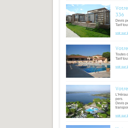
Votre
336
Devis p
Tarif to
voir sur 
Votre
Toutes 
Tarif to
voir sur 
Votre
L'Héraul
pers.
Devis p
transpor
voir sur 