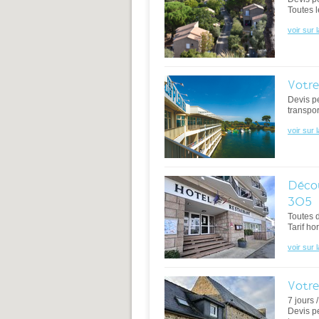
Toutes l
voir sur 
Votre
Devis p
transpor
voir sur 
Décou
305
Toutes 
Tarif ho
voir sur 
Votre
7 jours 
Devis p