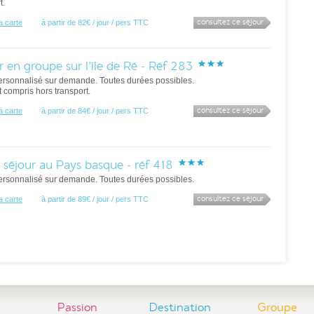
t.
consultez ce séjour
la carte
à partir de 82€ / jour / pers TTC
r en groupe sur l'île de Ré - Réf 283
ersonnalisé sur demande. Toutes durées possibles.
ut compris hors transport.
consultez ce séjour
la carte
à partir de 84€ / jour / pers TTC
 séjour au Pays basque - réf 418
ersonnalisé sur demande. Toutes durées possibles.
consultez ce séjour
la carte
à partir de 89€ / jour / pers TTC
Passion
Destination
Groupe