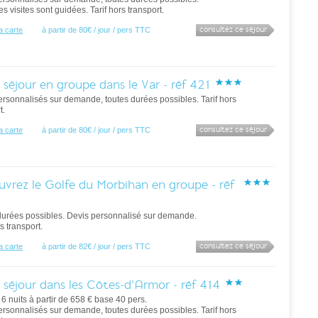
es visites sont guidées. Tarif hors transport.
consultez ce séjour
la carte
à partir de 80€ / jour / pers TTC
 séjour en groupe dans le Var - réf 421
ersonnalisés sur demande, toutes durées possibles. Tarif hors
t.
consultez ce séjour
la carte
à partir de 80€ / jour / pers TTC
vrez le Golfe du Morbihan en groupe - réf
durées possibles. Devis personnalisé sur demande.
rs transport.
consultez ce séjour
la carte
à partir de 82€ / jour / pers TTC
 séjour dans les Côtes-d'Armor - réf 414
/ 6 nuits à partir de 658 € base 40 pers.
ersonnalisés sur demande, toutes durées possibles. Tarif hors