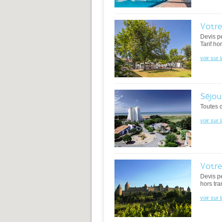
Votre
Devis p
Tarif ho
voir sur 
Séjou
Toutes 
voir sur 
Votre
Devis p
hors tra
voir sur 