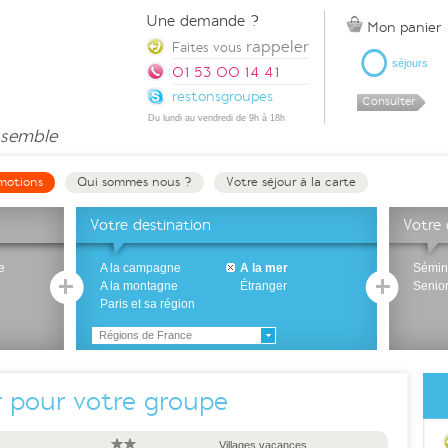
Une demande ?
Mon panier
rappeler
0
Faites vous
séjours
01 53 00 14 41
restonsgroupes
Consulter
Du lundi au vendredi de 9h à 18h
semble
motions
Qui sommes nous ?
Votre séjour à la carte
Votre destination
Votre
e
A la campagne
A la mer
Sémin
A la montagne
Étranger
Senio
Paris et sa région
Régions de France
r pour votre groupe
Villages vacances