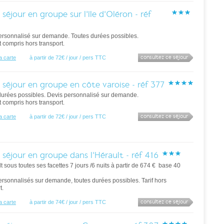
 séjour en groupe sur l'île d'Oléron - réf
ersonnalisé sur demande. Toutes durées possibles.
ut compris hors transport.
consultez ce séjour
la carte
à partir de 72€ / jour / pers TTC
 séjour en groupe en côte varoise - réf 377
durées possibles. Devis personnalisé sur demande.
ut compris hors transport.
consultez ce séjour
la carte
à partir de 72€ / jour / pers TTC
 séjour en groupe dans l'Hérault - réf 416
t sous toutes ses facettes 7 jours /6 nuits à partir de 674 € base 40
ersonnalisés sur demande, toutes durées possibles. Tarif hors
t.
consultez ce séjour
la carte
à partir de 74€ / jour / pers TTC