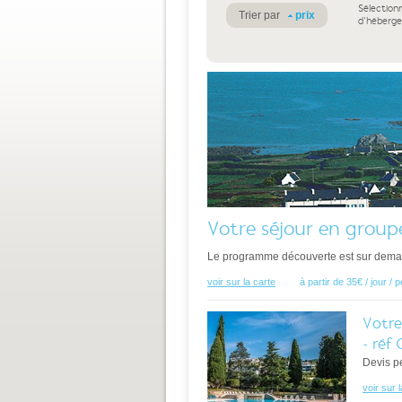
Sélection
Trier par
prix
d'héberg
Votre séjour en group
Le programme découverte est sur dema
voir sur la carte
à partir de 35€ / jour /
Votre
- réf
Devis pe
voir sur 