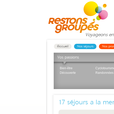
Voyageons
en
Accueil
Nos séjours
Nos pro
Vos passions
Bien-être
Cyclotourism
Découverte
Randonnées
17
séjours a la me