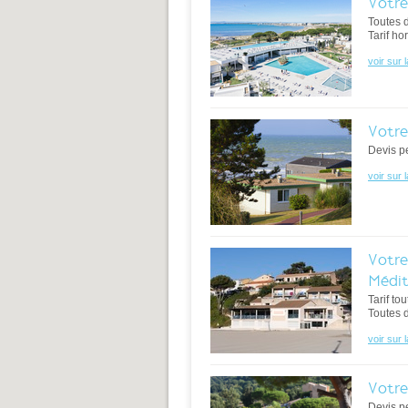
Votre
Toutes 
Tarif ho
voir sur 
Votre
Devis pe
voir sur 
Votre
Médit
Tarif to
Toutes 
voir sur 
Votre
Devis p