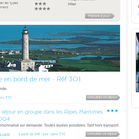
ner les types
Hôtel
ement
e en bord de mer - Réf 301
nde.
consultez ce séjour
 pers TTC
 séjour en groupe dans les Alpes-Maritimes
 004
rsonnalisé sur demande. Toutes durées possibles. Tarif hors transport.
consultez ce séjour
la carte
à partir de 44€ / jour / pers TTC