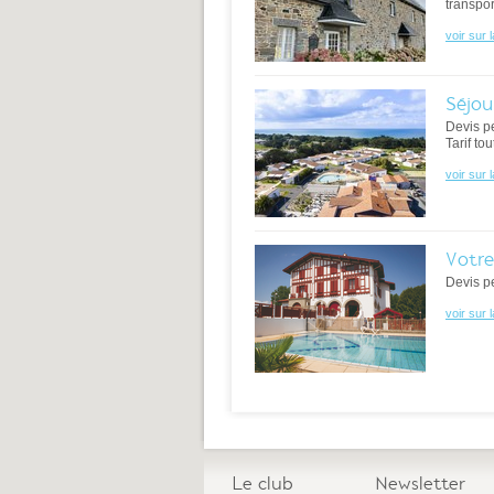
transpor
voir sur 
Séjou
Devis p
Tarif to
voir sur 
Votre
Devis p
voir sur 
Le club
Newsletter