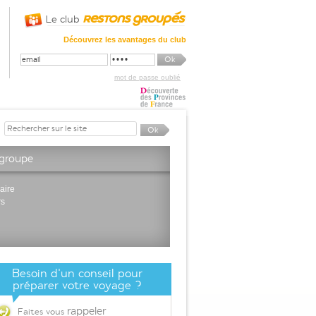
Le club
Découvrez les avantages du club
mot de passe oublié
 groupe
aire
rs
Besoin d'un conseil pour
préparer votre voyage ?
rappeler
Faites vous