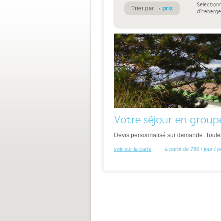
Sélection
Trier par
prix
d'héberg
Votre séjour en group
Devis personnalisé sur demande. Toutes 
voir sur la carte
à partir de 78€ / jour /