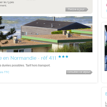
ner les types
ement
e en Normandie - réf 411
durées possibles. Tarif hors transport.
consultez ce séjour
 pers TTC
L
N