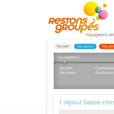
Voyageons
en
Accueil
Nos séjours
Nos pro
Vos passions
Bien-être
Cyclotourism
Découverte
Randonnées
1
séjour basse-no