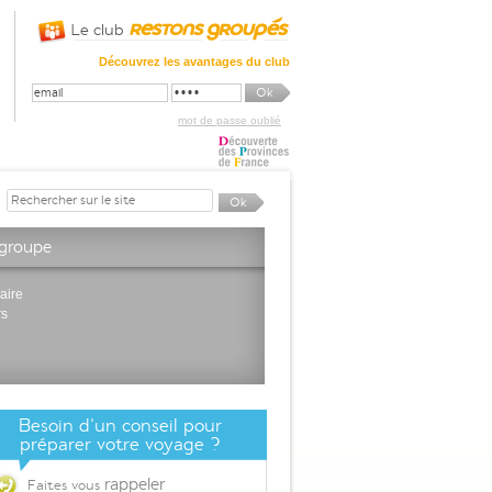
Le club
Découvrez les avantages du club
mot de passe oublié
 groupe
aire
rs
Besoin d'un conseil pour
préparer votre voyage ?
rappeler
Faites vous