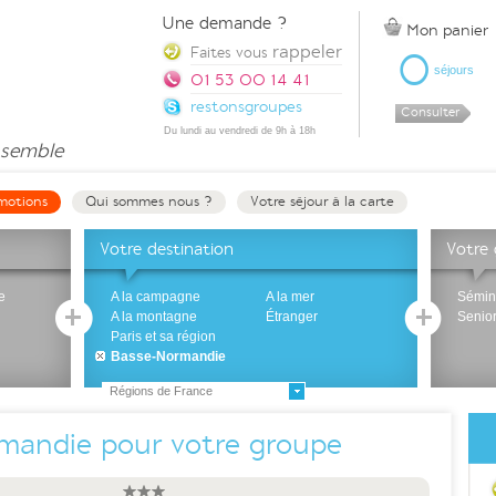
Une demande ?
Mon panier
rappeler
0
Faites vous
séjours
01 53 00 14 41
restonsgroupes
Consulter
Du lundi au vendredi de 9h à 18h
semble
motions
Qui sommes nous ?
Votre séjour à la carte
Votre destination
Votre
e
A la campagne
A la mer
Sémin
A la montagne
Étranger
Senio
Paris et sa région
Basse-Normandie
Régions de France
rmandie pour votre groupe