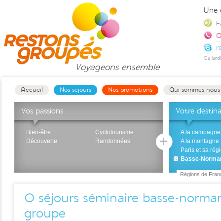
Une 
F
0
r
Du lund
Voyageons
ensemble
Accueil
Nos séjours
Nos promotions
Qui sommes nous
Vos passions
Votre destin
Bien-être
Cyclotourisme
A la campagne
Découverte
Randonnées
A la montagne
Paris et sa rég
Basse-Norma
Régions de Fran
0
séjours séminaire basse-norma
groupe