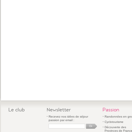
Le club
Newsletter
Passion
Recevez nos idées de séjour
Randonnées en gr
passion par email :
Cyclotourisme
Découverte des
Provinces de Franc