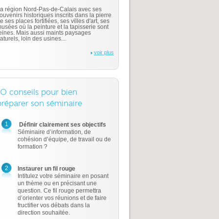
a région Nord-Pas-de-Calais avec ses
ouvenirs historiques inscrits dans la pierre
e ses places fortifiées, ses villes d'art, ses
usées où la peinture et la tapisserie sont
eines. Mais aussi maints paysages
aturels, loin des usines...
voir plus
10 conseils pour bien
préparer son séminaire
1
Définir clairement ses objectifs
Séminaire d’information, de
cohésion d’équipe, de travail ou de
formation ?
2
Instaurer un fil rouge
Intitulez votre séminaire en posant
un thème ou en précisant une
question. Ce fil rouge permettra
d’orienter vos réunions et de faire
fructifier vos débats dans la
direction souhaitée.