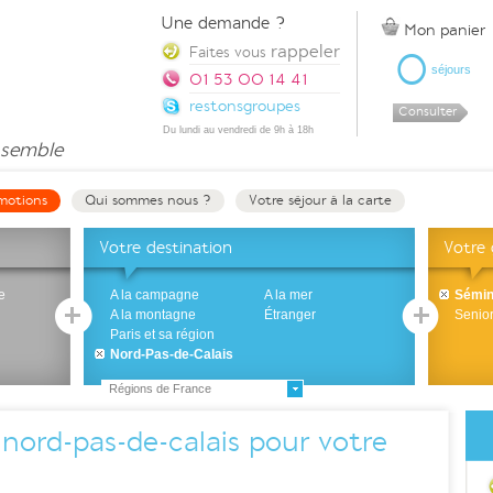
Une demande ?
Mon panier
rappeler
0
Faites vous
séjours
01 53 00 14 41
restonsgroupes
Consulter
Du lundi au vendredi de 9h à 18h
semble
motions
Qui sommes nous ?
Votre séjour à la carte
Votre destination
Votre
e
A la campagne
A la mer
Sémin
A la montagne
Étranger
Senio
Paris et sa région
Nord-Pas-de-Calais
Régions de France
 nord-pas-de-calais pour votre