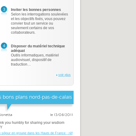
3
Inviter les bonnes personnes
Selon les interrogations soulevées
et les objectifs fixés, vous pouvez
convier tout un service ou
seulement certains de vos
collaborateurs.
4
Disposer du matériel technique
adéquat
Outils informatiques, matériel
audiovisuel, dispositif de
traduction…
voir plus
 bons plans nord-pas-de-calais
Jonetta
le 13/08/2011
ank you humbly for sharing your wsdiom
WY
e séjour en groupe dans les Hauts de France - réf