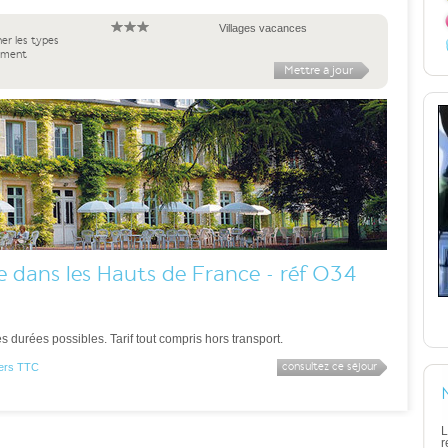
Villages vacances
ner les types
ement
e dans les Hauts de France - réf 034
 durées possibles. Tarif tout compris hors transport.
consultez ce séjour
 pers TTC
L
r