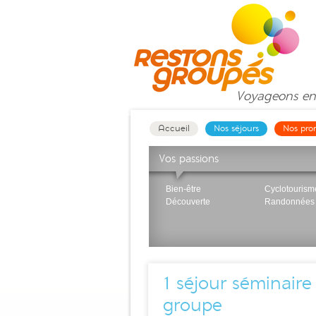
Voyageons
en
Accueil
Nos séjours
Nos pro
Vos passions
Bien-être
Cyclotourism
Découverte
Randonnées
1
séjour séminaire
groupe