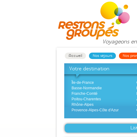
Voyageons
en
Accueil
Nos séjours
Nos pro
Votre destination
Île-de-France
Basse-Normandie
Franche-Comté
Poitou-Charentes
Rhône-Alpes
Provence-Alpes-Côte d'Azur
Lis