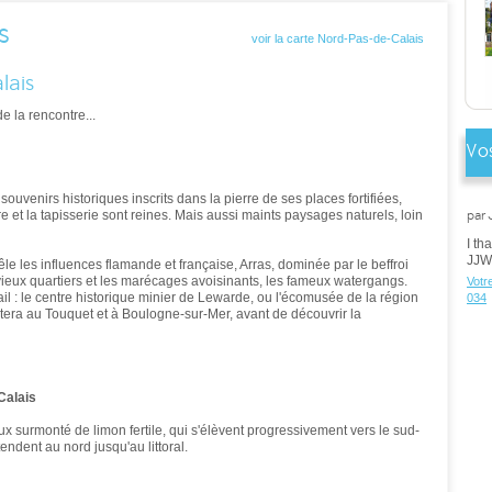
s
voir la carte Nord-Pas-de-Calais
lais
de la rencontre...
Vos
uvenirs historiques inscrits dans la pierre de ses places fortifiées,
par 
re et la tapisserie sont reines. Mais aussi maints paysages naturels, loin
I th
JJ
êle les influences flamande et française, Arras, dominée par le beffroi
 vieux quartiers et les marécages avoisinants, les fameux watergangs.
Votr
 : le centre historique minier de Lewarde, ou l'écomusée de la région
034
rrêtera au Touquet et à Boulogne-sur-Mer, avant de découvrir la
Calais
x surmonté de limon fertile, qui s'élèvent progressivement vers le sud-
endent au nord jusqu'au littoral.