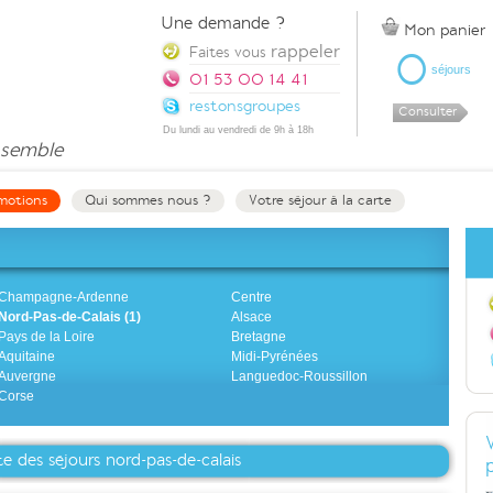
Une demande ?
Mon panier
rappeler
0
Faites vous
séjours
01 53 00 14 41
restonsgroupes
Consulter
Du lundi au vendredi de 9h à 18h
semble
motions
Qui sommes nous ?
Votre séjour à la carte
Champagne-Ardenne
Centre
Nord-Pas-de-Calais (1)
Alsace
Pays de la Loire
Bretagne
Aquitaine
Midi-Pyrénées
Auvergne
Languedoc-Roussillon
Corse
te des séjours nord-pas-de-calais