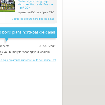
Votre séjour en groupe
dans les Hauts de France
- réf 034
à partir de 65€ / jour / pers TTC
Tous les séjours nord-pas-de-calais
 bons plans nord-pas-de-calais
Jonetta
le 13/08/2011
ank you humbly for sharing your wsdiom
WY
e séjour en groupe dans les Hauts de France - réf