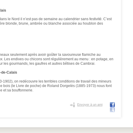
lais
dans le Nord il n’est pas de semaine au calendrier sans festivité. C’est
bière blonde, brune, ambrée ou blanche associée au houblon des
runeaux seulement après avoir goûter la savoureuse flamiche au
aux. Les endives ou chicons sont régulièrement au menu : en potage, en
ur les gourmands, les gaufres et autres bêtises de Cambrai.
-de-Calais
0-1902), on redécouvre les terribles conditions de travail des mineurs
 de bois (le Livre de poche) de Roland Dorgelès (1885-1973) nous font
ie et sa bouffonnerie.
Envoyer à un ami