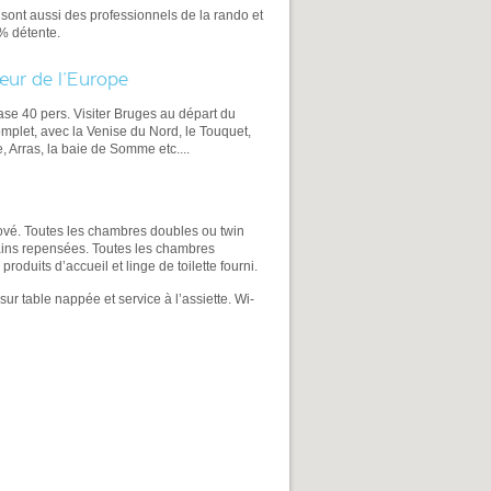
 sont aussi des professionnels de la rando et
% détente.
œur de l’Europe
ase 40 pers.
Visiter Bruges au départ du
mplet, avec la Venise du Nord, le Touquet,
, Arras, la baie de Somme etc....
nové. Toutes les chambres doubles ou twin
bains repensées. Toutes les chambres
oduits d’accueil et linge de toilette fourni.
sur table nappée et service à l’assiette. Wi-