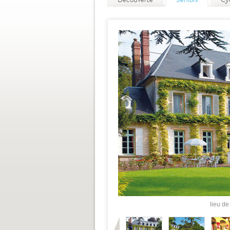
Découverte
Seniors
Cy
lieu de