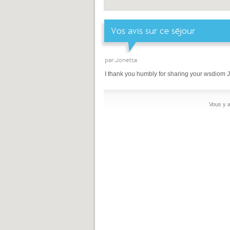
Vos avis sur ce séjour
par Jonetta
I thank you humbly for sharing your wsdiom
Vous y a