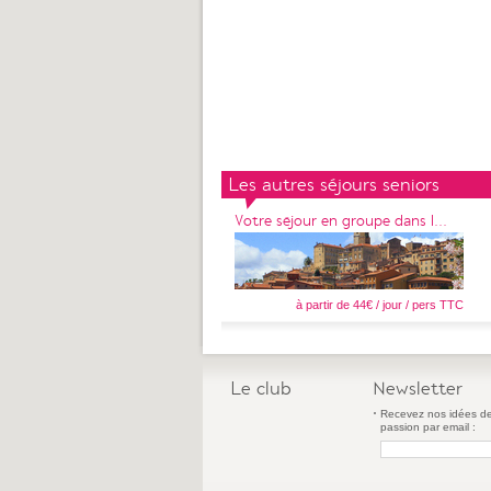
Les autres séjours seniors
Votre séjour en groupe dans l...
à partir de 44€ / jour / pers TTC
Le club
Newsletter
Recevez nos idées de
passion par email :