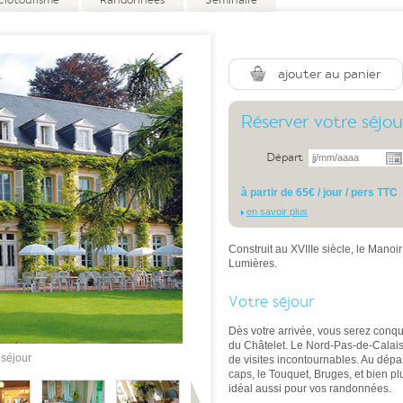
clotourisme
Randonnées
Séminaire
ajouter au panier
Réserver votre séjou
Départ
à partir de 65€ / jour / pers TTC
en savoir plus
Construit au XVIIIe siècle, le Manoi
Lumières.
Votre séjour
Dès votre arrivée, vous serez conq
du Châtelet. Le Nord-Pas-de-Calais a
 séjour
de visites incontournables. Au dépar
caps, le Touquet, Bruges, et bien p
idéal aussi pour vos randonnées.