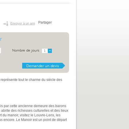
Partager
Envoyer à un ami
r
Nombre de jours
1
r représente tout le charme du siècle des
uis par cette ancienne demeure des barons
brite des richesses culturelles et des lieux
t du manoir, visitez le Louvre-Lens, les
lus encore. Le Manoir est un point de départ