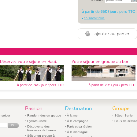
à partir de 65€ / jour / pers TTC
en savoir plus
ajouter au panier
Réservez votre séjour en Haut...
Votre séjour en groupe au bor...
à partir de 74€ / jour / pers TTC
à partir de 79€ / jour / pers TTC
Passion
Destination
Groupe
 séjour
Randonnées en groupe
À la mer
Séjour Senior
Cyclotourisme
À la campagne
Lieux de sémina
Découverte des
Paris et sa région
Provinces de France
À la montagne
Séjour en groupe à