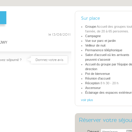
Sur place
Groupe
Accueil des groupes tou
l'année, de 20 à 65 personnes.
le 13/08/2011
Campagne
Vue sur parc et jardin
 JJWY
Veilleur de nuit
Permanence téléphonique
Salon d'accueil où les arrivants
Donnez votre avis
peuvent s'asseoir
vez séjourné ?
Accueil du groupe par l'équipe d
direction
Pot de bienvenue
Réunion d'accueil
Réception
8 h 30 - 20 h
Ascenseur
Éclairage des espaces extérieur
voir plus
Réserver votre séjou
Départ