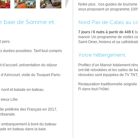
Notre plus : nos guides de tourisme
vous proposent un programme 100
e baie de Somme et
Nord Pas-de-Calais au c
7 jours / 6 nuits à partir de 449 €
b
manoir. Un programme de visites co
 pers.
Saint-Omer, Amiens et
sa cathédrale
s durées possibles.
Tarif tout compris
Votre hébergement
Profitez d’un Manoir totalement ré
t d’accueil, présentation du séjour.
ont été relookées et les salles de 
rénovées sont équipées de TV TNT, pr
d’Azincourt, visite du Touquet-Paris-
Restauration traditionnelle soignée 
Fi dans tout l’hôtel.
u nord et balade en bateau.
 vieux Lille.
ille préférée des Français en 2017,
rtisanale.
et embarquement à bord du bateau
de en bateau dans la baie.