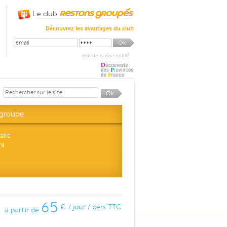
Le club
Découvrez les avantages du club
mot de passe oublié
 groupe
aire
rs
65
€ / jour / pers TTC
à partir de