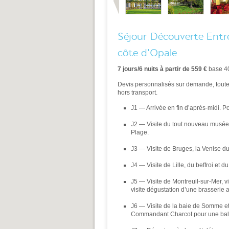
Séjour Découverte Entr
côte d'Opale
7 jours/6 nuits à partir de 559 €
base 40
Devis personnalisés sur demande, toute
hors transport.
J1 — Arrivée en fin d’après-midi. Po
J2 — Visite du tout nouveau musée 
Plage.
J3 — Visite de Bruges, la Venise d
J4 — Visite de Lille, du beffroi et du
J5 — Visite de Montreuil-sur-Mer, v
visite dégustation d’une brasserie a
J6 — Visite de la baie de Somme 
Commandant Charcot pour une bala