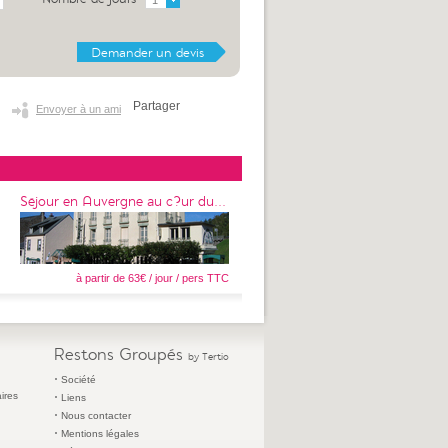
1
Partager
Envoyer à un ami
Séjour en Auvergne au c?ur du...
à partir de 63€ / jour / pers TTC
Restons Groupés
by Tertio
Société
ires
Liens
Nous contacter
Mentions légales