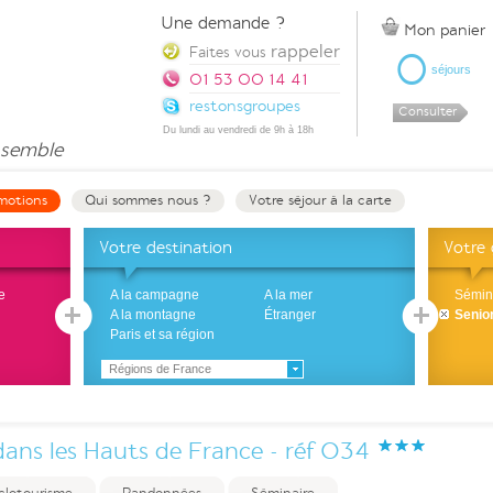
Une demande ?
Mon panier
rappeler
0
Faites vous
séjours
01 53 00 14 41
restonsgroupes
Consulter
Du lundi au vendredi de 9h à 18h
semble
motions
Qui sommes nous ?
Votre séjour à la carte
Votre destination
Votre
e
A la campagne
A la mer
Sémin
A la montagne
Étranger
Senio
Paris et sa région
Régions de France
dans les Hauts de France - réf 034