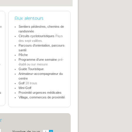
Aux alentours
te
Sentiers pédestres, chemins de
randonnée
Circuits cyclotouristiques
Pays
des sept vallées.
Parcours d'orientation, parcours
santé
Pêche
Programme d'une semaine
pré-
e
établi ou sur mesure
Guide Touristique
Animateur-accompagnateur du
centre
Golf
18 trous
Mini-Golf
s
Proximité urgences médicales
Village, commerces de proximité
r
Nombre de jours