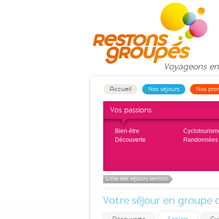
Voyageons
en
Accueil
Nos séjours
Nos pro
Vos passions
Bien-être
Cyclotourism
Découverte
Randonnées
Liste des séjours seniors
Votre séjour en groupe 