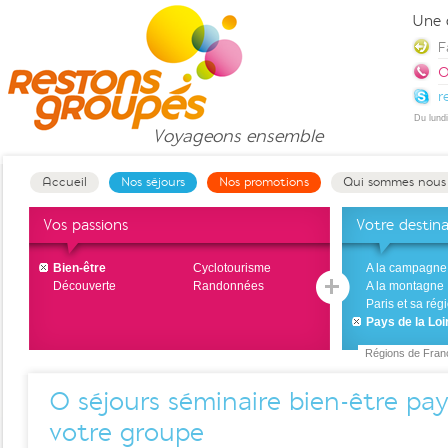
Une 
F
0
r
Du lund
Voyageons
ensemble
Accueil
Nos séjours
Nos promotions
Qui sommes nous
Vos passions
Votre destin
Bien-être
Cyclotourisme
A la campagne
Découverte
Randonnées
A la montagne
Paris et sa rég
Pays de la Loi
Régions de Fran
0
séjours séminaire bien-être pay
votre groupe