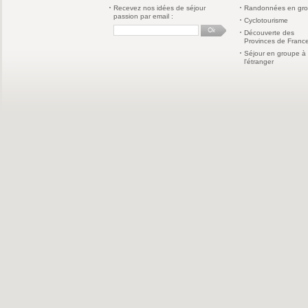
Recevez nos idées de séjour
Randonnées en gr
passion par email :
Cyclotourisme
Découverte des
Provinces de Franc
Séjour en groupe à
l'étranger