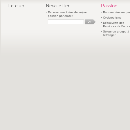
Le club
Newsletter
Passion
Recevez nos idées de séjour
Randonnées en gr
passion par email :
Cyclotourisme
Découverte des
Provinces de Franc
Séjour en groupe à
l'étranger