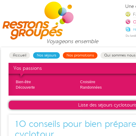
Une 
F
0
r
Du lund
Voyageons
ensemble
Accueil
Nos séjours
Nos promotions
Qui sommes nous
Vos passions
Bien-être
Croisière
Découverte
Randonnées
Liste des séjours cyclotour
10 conseils pour bien prépare
cyclotour.