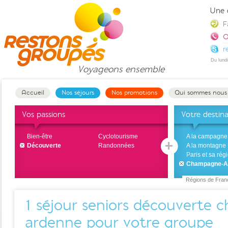
Une 
F
0
r
Du lund
Voyageons
ensemble
Accueil
Nos séjours
Nos promotions
Qui sommes nous
Vos passions
Votre destin
Bien-être
Cyclotourisme
A la campagne
Découverte
Randonnées
A la montagne
Paris et sa rég
Champagne-A
Régions de Fran
1
séjour seniors découverte
ardenne pour votre groupe