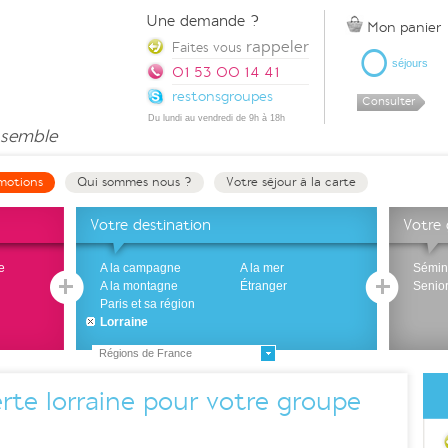
Une demande ?
Mon panier
rappeler
0
Faites vous
séjours
01 53 00 14 41
restonsgroupes
Consulter
Du lundi au vendredi de 9h à 18h
semble
motions
Qui sommes nous ?
Votre séjour à la carte
Votre destination
Votre
e
A la campagne
A la mer
Sémin
A la montagne
Étranger
Senio
Paris et sa région
Lorraine
Régions de France
rte lorraine pour votre groupe