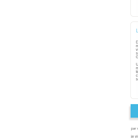
D
m
v
s
G
U
m
t
c
s
par
je v