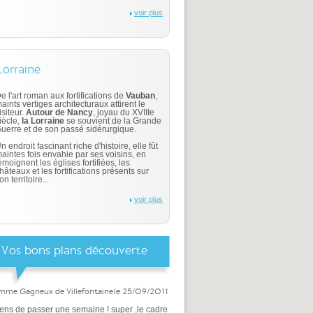
voir plus
Lorraine
e l'art roman aux fortifications de
Vauban
,
aints vertiges architecturaux attirent le
isiteur.
Autour de Nancy
, joyau du XVIIIe
iècle,
la Lorraine
se souvient de la Grande
uerre et de son passé sidérurgique.
n endroit fascinant riche d'histoire, elle fût
aintes fois envahie par ses voisins, en
émoignent les églises fortifiées, les
hâteaux et les fortifications présents sur
on territoire...
voir plus
Vos bons plans découverte
 mme Gagneux de Villefontaine
le 25/09/2011
iens de passer une semaine ! super ,le cadre