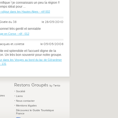
ifique ! je connaissais un peu la région !!
emps idéal pour ...
e séjour dans les Hautes Alpes - réf 002
Gisèle du 38
le 28/05/2010
onnel très gentil et serviable
ge en Corse - réf : 012
jacques et colette
le 05/05/2008
ite est splendide et l'accueil digne de la
on. Un très bon souvenir pour notre groupe.
ur dans les Vosges au bord du lac de Gérardmer
 : 131
Restons Groupés
by Tertio
Société
ires
Liens
Nous contacter
Mentions légales
Découvrez le Guide Touristique
France