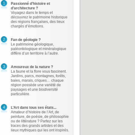
1
Passionné d’histoire et
d’architecture ?
Voyagez dans le temps et
découvrez le patrimoine historique
des régions françaises, des lieux
chargés d’émotions.
2
Fan de géologie ?
Le patrimoine géologique,
paléontologique et minéralogique
diffère d’un territoire à l’autre.
3
Amoureux de la nature ?
La faune et la flore vous fascinent.
Jardins, parcs, montagnes, forêts,
baies, marais, criques… chaque
région possède une variété de
paysages et une biodiversité
particulière.
4
L’Art dans tous ses états...
Amateur d’histoire de l’Art, de
peinture, de poésie, de philosophie
ou de littérature ? Partez sur les
traces des grands artistes et des
lieux mythiques qui les ont inspirés.