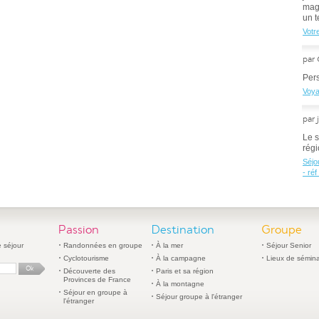
magn
un t
Votr
par 
Pers
Voya
par 
Le s
régi
Séjo
- réf
Passion
Destination
Groupe
 séjour
Randonnées en groupe
À la mer
Séjour Senior
Cyclotourisme
À la campagne
Lieux de sémina
Découverte des
Paris et sa région
Provinces de France
À la montagne
Séjour en groupe à
Séjour groupe à l'étranger
l'étranger