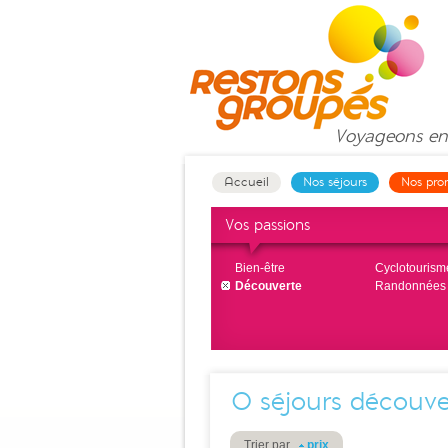
Voyageons
en
Accueil
Nos séjours
Nos pro
Vos passions
Bien-être
Cyclotourism
Découverte
Randonnées
0
séjours découve
Trier par
prix