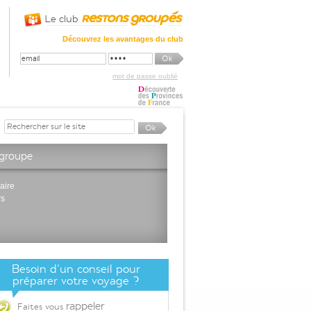
Le club
Découvrez les avantages du club
mot de passe oublié
 groupe
aire
rs
Besoin d'un conseil pour
préparer votre voyage ?
rappeler
Faites vous