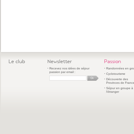
Le club
Newsletter
Passion
Recevez nos idées de séjour
Randonnées en gr
passion par email :
Cyclotourisme
Découverte des
Provinces de Franc
Séjour en groupe à
l'étranger