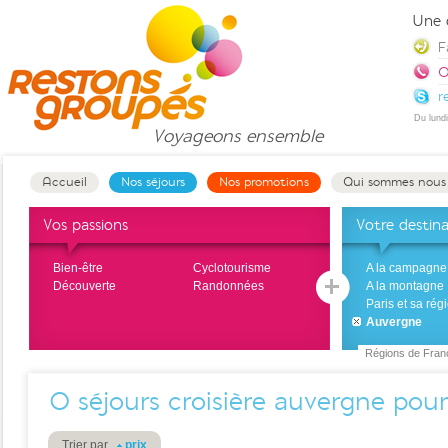
Une 
F
0
r
Du lund
Voyageons
ensemble
Accueil
Nos séjours
Nos promotions
Qui sommes nous
Vos passions
Votre destin
Bien-être
Cyclotourisme
A la campagne
Découverte
Randonnées
A la montagne
Paris et sa rég
Auvergne
Régions de Fran
0
séjours croisière auvergne pou
Trier par
prix