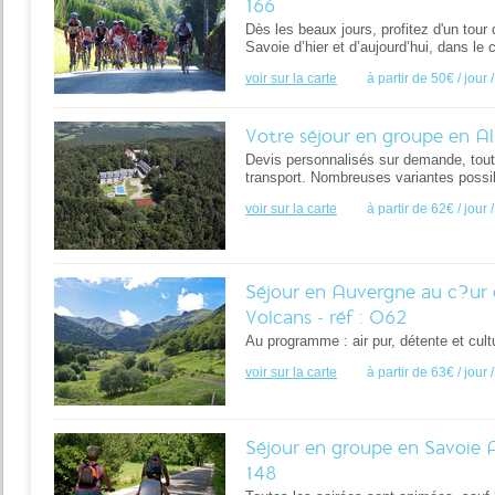
166
Dès les beaux jours, profitez d'un tour
Savoie d’hier et d’aujourd’hui, dans l
voir sur la carte
à partir de 50€ / jour
Votre séjour en groupe en Al
Devis personnalisés sur demande, tout
transport. Nombreuses variantes poss
voir sur la carte
à partir de 62€ / jour
Séjour en Auvergne au c?ur 
Volcans - réf : 062
Au programme : air pur, détente et cult
voir sur la carte
à partir de 63€ / jour
Séjour en groupe en Savoie A
148