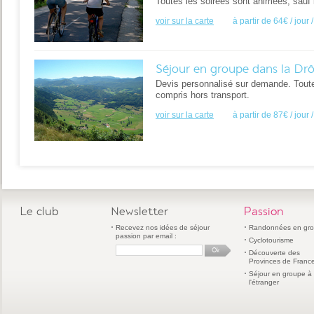
Toutes les soirées sont animées, sauf le
voir sur la carte
à partir de 64€ / jour
Séjour en groupe dans la Dr
Devis personnalisé sur demande. Toutes
compris hors transport.
voir sur la carte
à partir de 87€ / jour
Le club
Newsletter
Passion
Recevez nos idées de séjour
Randonnées en gr
passion par email :
Cyclotourisme
Découverte des
Provinces de Franc
Séjour en groupe à
l'étranger