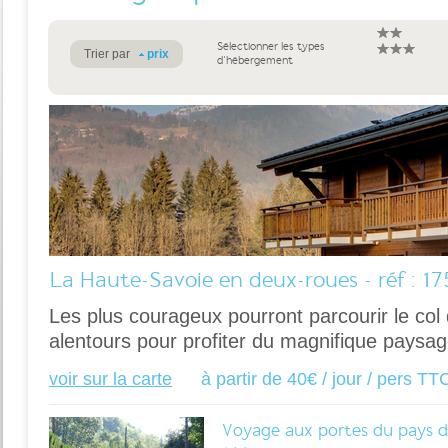
Sélectionner les types
Trier par
prix
d'hébergement
La Haute-Savoie en deux-roues - réf : 17
Les plus courageux pourront parcourir le col
alentours pour profiter du magnifique paysag
voir sur la carte
à partir de 40€ / jour / pers TT
Voyage aux portes du pays du