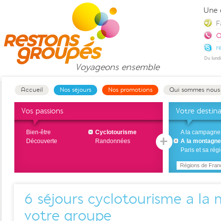
Une 
F
0
r
Du lund
Voyageons
ensemble
Accueil
Nos séjours
Nos promotions
Qui sommes nous
Vos passions
Votre destin
Bien-être
Cyclotourisme
A la campagne
Découverte
Randonnées
A la montagne
Paris et sa rég
Régions de Fran
6
séjours cyclotourisme a la
votre groupe