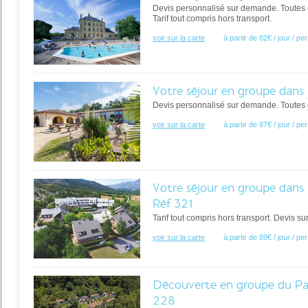
Devis personnalisé sur demande. Toutes 
Tarif tout compris hors transport.
voir sur la carte
à partir de 82€ / jour / p
Votre séjour en groupe dans 
Devis personnalisé sur demande. Toutes du
voir sur la carte
à partir de 87€ / jour / p
Votre séjour en groupe dans 
Réf 321
Tarif tout compris hors transport. Devis s
voir sur la carte
à partir de 89€ / jour / p
Découverte en groupe du Pay
228