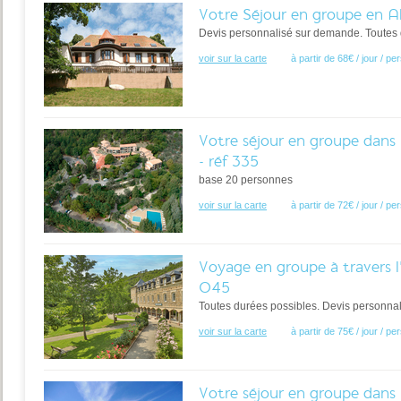
Votre Séjour en groupe en Al
Devis personnalisé sur demande. Toutes 
voir sur la carte
à partir de 68€ / jour / p
Votre séjour en groupe dans l
- réf 335
base 20 personnes
voir sur la carte
à partir de 72€ / jour / p
Voyage en groupe à travers l'
045
Toutes durées possibles. Devis personna
voir sur la carte
à partir de 75€ / jour / p
Votre séjour en groupe dans l