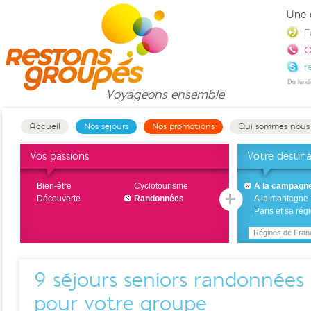
Une 
F
0
r
Du lund
Voyageons
ensemble
Accueil
Nos séjours
Nos promotions
Qui sommes nous
Vos passions
Votre destin
Bien-être
Cyclotourisme
A la campagn
Découverte
Randonnées
A la montagne
Paris et sa rég
Régions de Fran
9
séjours seniors randonnées
pour votre groupe