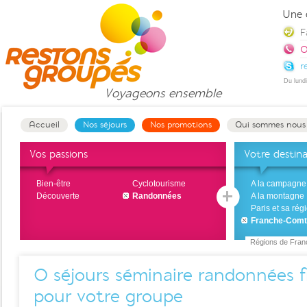
Une 
F
0
r
Du lund
Voyageons
ensemble
Accueil
Nos séjours
Nos promotions
Qui sommes nous
Vos passions
Votre destin
Bien-être
Cyclotourisme
A la campagne
Découverte
Randonnées
A la montagne
Paris et sa rég
Franche-Com
Régions de Fran
0
séjours séminaire randonnées
pour votre groupe