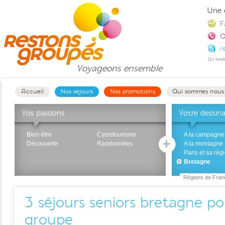
Une 
F
0
r
Du lund
Voyageons
ensemble
Accueil
Nos séjours
Nos promotions
Qui sommes nous
Vos passions
Votre destin
Bien-être
Cyclotourisme
A la campagne
Découverte
Randonnées
A la montagne
Paris et sa rég
Bretagne
Régions de Fran
3
séjours seniors bretagne po
groupe