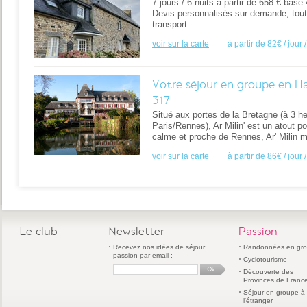
7 jours / 6 nuits à partir de 658 € base
Devis personnalisés sur demande, toute
transport.
voir sur la carte
à partir de 82€ / jour
Votre séjour en groupe en Ha
317
Situé aux portes de la Bretagne (à 3 he
Paris/Rennes), Ar Milin' est un atout po
calme et proche de Rennes, Ar' Milin m
voir sur la carte
à partir de 86€ / jour
Le club
Newsletter
Passion
Recevez nos idées de séjour
Randonnées en gr
passion par email :
Cyclotourisme
Découverte des
Provinces de Franc
Séjour en groupe à
l'étranger