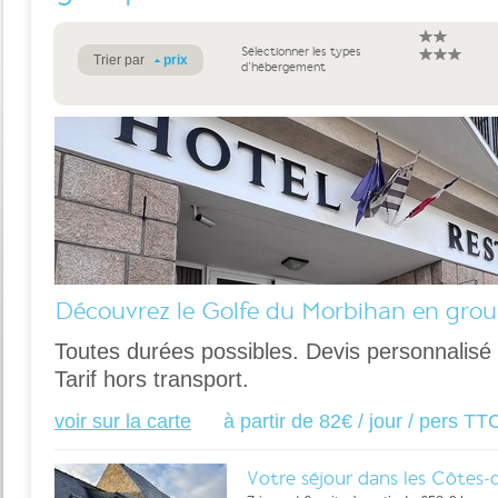
Sélectionner les types
Trier par
prix
d'hébergement
Découvrez le Golfe du Morbihan en grou
Toutes durées possibles. Devis personnalis
Tarif hors transport.
voir sur la carte
à partir de 82€ / jour / pers TT
Votre séjour dans les Côtes-