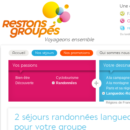
Une 
F
0
r
Du lund
Voyageons
ensemble
Accueil
Nos séjours
Nos promotions
Qui sommes nous
Vos passions
Votre destin
Bien-être
Cyclotourisme
A la campagne
Découverte
Randonnées
A la montagne
Paris et sa rég
Languedoc-Ro
Régions de Fran
2
séjours randonnées langued
pour votre groupe