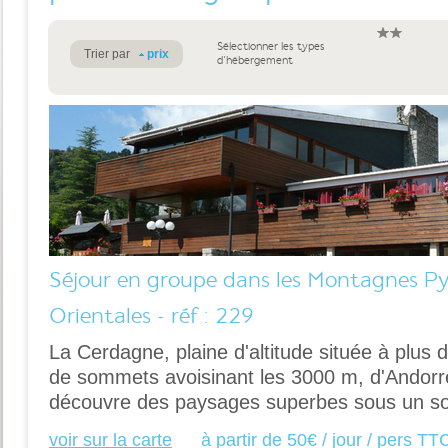
Sélectionner les types
Trier par
prix
d'hébergement
Séjour en groupe dans les Montagnes P
Orientales - réf : 229
La Cerdagne, plaine d'altitude située à plus
de sommets avoisinant les 3000 m, d'Andor
découvre des paysages superbes sous un sol
voir sur la carte
à partir de 50€ / jour / pers TT