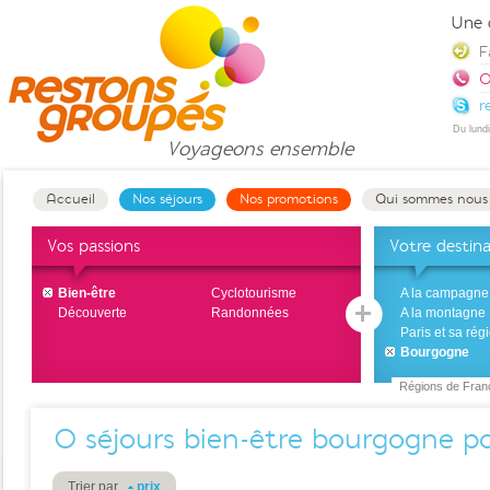
Une 
F
0
r
Du lund
Voyageons
ensemble
Accueil
Nos séjours
Nos promotions
Qui sommes nous
Vos passions
Votre destin
Bien-être
Cyclotourisme
A la campagne
Découverte
Randonnées
A la montagne
Paris et sa rég
Bourgogne
Régions de Fran
0
séjours bien-être bourgogne p
Trier par
prix