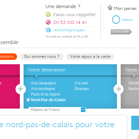
Une demande ?
Mon panier
rappeler
0
Faites vous
séjours
01 53 00 14 41
restonsgroupes
Consulter
Du lundi au vendredi de 9h à 18h
semble
motions
Qui sommes nous ?
Votre séjour à la carte
Votre destination
Votre
e
A la campagne
A la mer
Sémin
A la montagne
Étranger
Senio
Paris et sa région
Nord-Pas-de-Calais
Régions de France
re nord-pas-de-calais pour votre