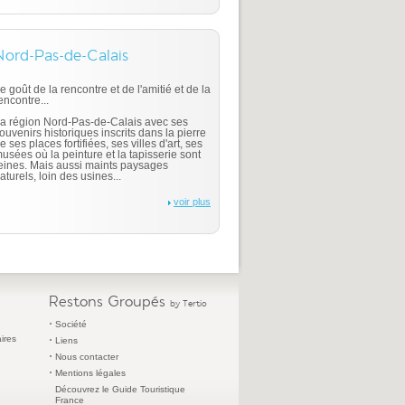
Nord-Pas-de-Calais
e goût de la rencontre et de l'amitié et de la
encontre...
a région Nord-Pas-de-Calais avec ses
ouvenirs historiques inscrits dans la pierre
e ses places fortifiées, ses villes d'art, ses
usées où la peinture et la tapisserie sont
eines. Mais aussi maints paysages
aturels, loin des usines...
voir plus
Restons Groupés
by Tertio
Société
ires
Liens
Nous contacter
Mentions légales
Découvrez le Guide Touristique
France