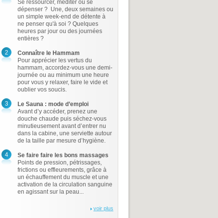
Se ressourcer, méditer ou se
dépenser ? Une, deux semaines ou
un simple week-end de détente à
ne penser qu'à soi ? Quelques
heures par jour ou des journées
entières ?
2
Connaître le Hammam
Pour apprécier les vertus du
hammam, accordez-vous une demi-
journée ou au minimum une heure
pour vous y relaxer, faire le vide et
oublier vos soucis.
3
Le Sauna : mode d’emploi
Avant d’y accéder, prenez une
douche chaude puis séchez-vous
minutieusement avant d’entrer nu
dans la cabine, une serviette autour
de la taille par mesure d’hygiène.
4
Se faire faire les bons massages
Points de pression, pétrissages,
frictions ou effleurements, grâce à
un échauffement du muscle et une
activation de la circulation sanguine
en agissant sur la peau...
voir plus