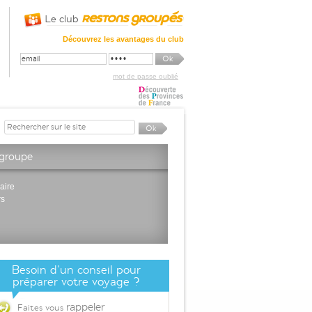
Le club
Découvrez les avantages du club
mot de passe oublié
 groupe
aire
rs
Besoin d'un conseil pour
préparer votre voyage ?
rappeler
Faites vous