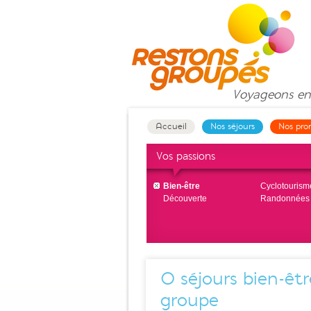
Voyageons
en
Accueil
Nos séjours
Nos pro
Vos passions
Bien-être
Cyclotourism
Découverte
Randonnées
0
séjours bien-êt
groupe