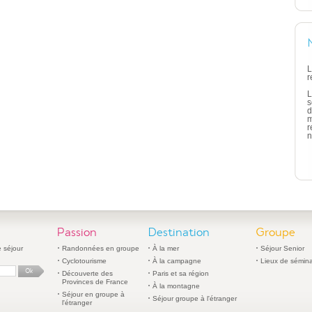
L
r
L
s
d
m
r
n
Passion
Destination
Groupe
 séjour
Randonnées en groupe
À la mer
Séjour Senior
Cyclotourisme
À la campagne
Lieux de sémina
Découverte des
Paris et sa région
Provinces de France
À la montagne
Séjour en groupe à
Séjour groupe à l'étranger
l'étranger