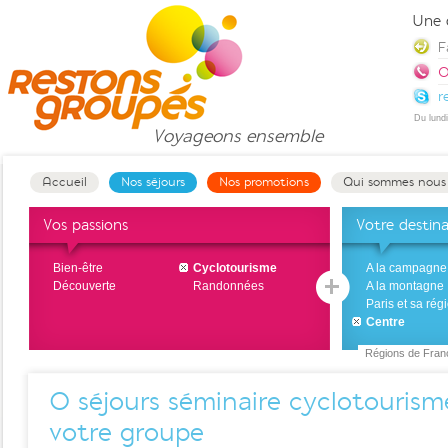
Une 
F
0
r
Du lund
Voyageons
ensemble
Accueil
Nos séjours
Nos promotions
Qui sommes nous
Vos passions
Votre destin
Bien-être
Cyclotourisme
A la campagne
Découverte
Randonnées
A la montagne
Paris et sa rég
Centre
Régions de Fran
0
séjours séminaire cyclotourism
votre groupe