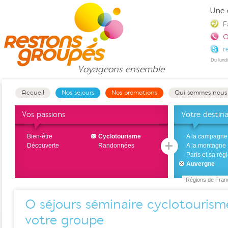
Une 
F
0
r
Du lund
Voyageons
ensemble
Accueil
Nos séjours
Nos promotions
Qui sommes nous
Vos passions
Votre destin
Bien-être
Cyclotourisme
A la campagne
Découverte
Randonnées
A la montagne
Paris et sa rég
Auvergne
Régions de Fran
0
séjours séminaire cyclotouris
votre groupe