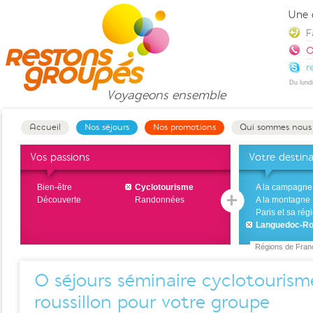
Une 
F
0
r
Du lund
Voyageons
ensemble
Accueil
Nos séjours
Nos promotions
Qui sommes nous
Vos passions
Votre destin
Bien-être
Cyclotourisme
A la campagne
Découverte
Randonnées
A la montagne
Paris et sa rég
Languedoc-Ro
Régions de Fran
0
séjours séminaire cyclotouris
roussillon pour votre groupe