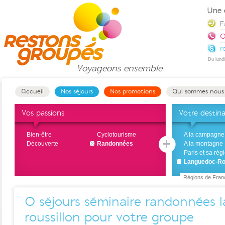
Une 
F
0
r
Du lund
Voyageons
ensemble
Accueil
Nos séjours
Nos promotions
Qui sommes nous
Vos passions
Votre destin
Bien-être
Cyclotourisme
A la campagne
Découverte
Randonnées
A la montagne
Paris et sa rég
Languedoc-Ro
Régions de Fran
0
séjours séminaire randonnées 
roussillon pour votre groupe